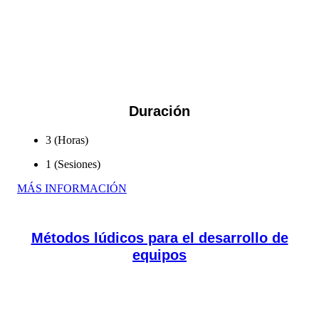
Se construye una propuesta estratégica considerando las
fortalezcas, oportunidades, aspiraciones y resultados de al
empresa y sus colaboradores/as. Aspectos contributivos para el
desarrollo personal e...
Duración
3 (Horas)
1 (Sesiones)
MÁS INFORMACIÓN
Métodos lúdicos para el desarrollo de
equipos
Identificar por medio de técnicas y juegos, las áreas de
oportunidad de los equipos, tanto personales como colectivas,
favoreciendo en al calidad de la comunicación...