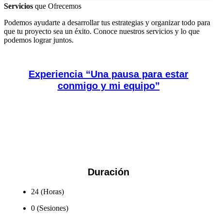
Servicios
que Ofrecemos
Podemos ayudarte a desarrollar tus estrategias y organizar todo para
que tu proyecto sea un éxito. Conoce nuestros servicios y lo que
podemos lograr juntos.
Experiencia “Una pausa para estar
conmigo y mi equipo”
Contribuir al bienestar de colaboradores/as por medio de
actividades vivenciales. Potenciando la capacidad de trabajar
en equipo de forma efectiva y colaborativa. Fomentando las
habilidades...
Duración
24 (Horas)
0 (Sesiones)