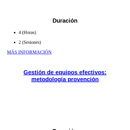
Duración
4 (Horas)
2 (Sesiones)
MÁS INFORMACIÓN
Gestión de equipos efectivos:
metodología provención
Favorece el desarrollo de habilidades para la resolución
pacífica de conflictos desde un enfoque socioafectivo.
Ofreciendo recursos didácticos y metodológicos para la
estimulación de ambientes...