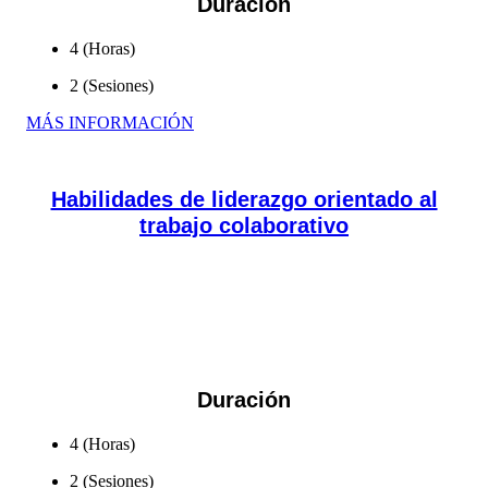
Duración
4 (Horas)
2 (Sesiones)
MÁS INFORMACIÓN
Habilidades de liderazgo orientado al
trabajo colaborativo
Generar reflexiones sobre el liderazgo como eje integrador que
fomente las potencialidades de las personas hacia el logro de
las metas comunes en los distintos...
Duración
4 (Horas)
2 (Sesiones)