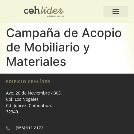
QUIÉNES SOMOS
Campaña de Acopio
de Mobiliario y
Materiales
EDIFICIO CEHLÍDER
Ave. 20 de Noviembre 4305,
Col. Los Nogales
Cd. Juárez, Chihuahua.
32340
(656) 611 2173