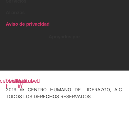
Servicios
Alianzas
Aviso de privacidad
Apoyados por
cebook-
Twitter
Linkedin-
Youtube
f
in
2019 © CENTRO HUMANO DE LIDERAZGO, A.C.
TODOS LOS DERECHOS RESERVADOS