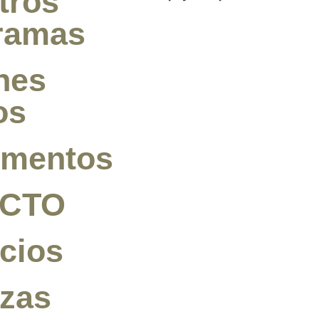
tros
ramas
nes
os
mentos
ACTO
cios
nzas