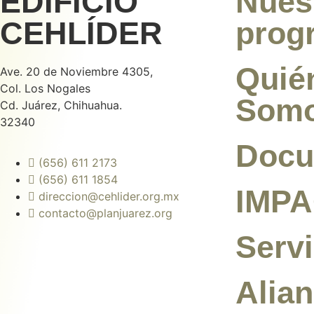
EDIFICIO
Nues
CEHLÍDER
prog
Quié
Ave. 20 de Noviembre 4305,
Col. Los Nogales
Som
Cd. Juárez, Chihuahua.
32340
Docu
(656) 611 2173
(656) 611 1854
IMP
direccion@cehlider.org.mx
contacto@planjuarez.org
Servi
Alia