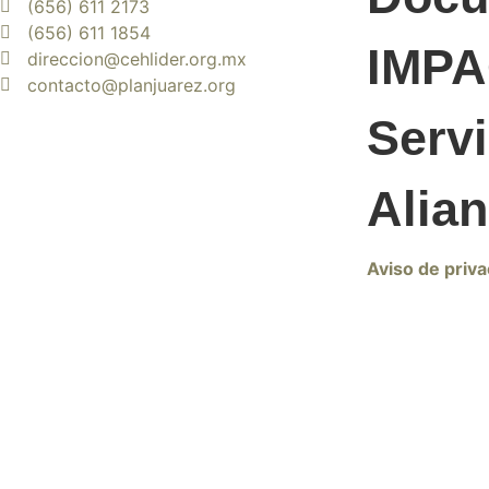
(656) 611 2173
(656) 611 1854
IMP
direccion@cehlider.org.mx
contacto@planjuarez.org
Servi
Alia
Aviso de priva