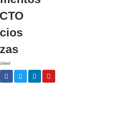
ACTO
cios
nzas
cidad