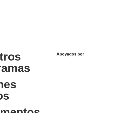
tros
Apoyados por
ramas
nes
os
mentos