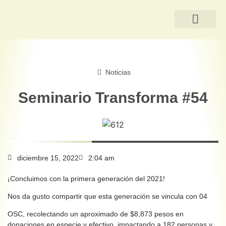
QUIÉNES SOMOS
Noticias
Seminario Transforma #54
diciembre 15, 2022
2:04 am
¡Concluimos con la primera generación del 2021!
Nos da gusto compartir que esta generación se vincula con 04
OSC, recolectando un aproximado de $8,873 pesos en
donaciones en especie y efectivo, impactando a 182 personas y